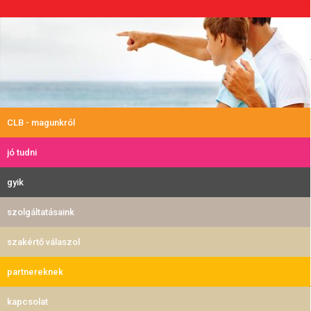
CLB - magunkról
jó tudni
gyik
szolgáltatásaink
szakértő válaszol
partnereknek
kapcsolat