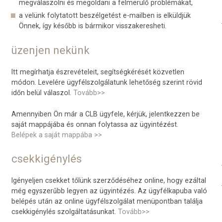
megválaszolni és megoldani a felmerülő problémákat,
a velünk folytatott beszélgetést e-mailben is elküldjük
Önnek, így később is bármikor visszakeresheti.
üzenjen nekünk
Itt megírhatja észrevételeit, segítségkérését közvetlen
módon. Levelére ügyfélszolgálatunk lehetőség szerint rövid
időn belül válaszol.
Tovább>>
Amennyiben Ön már a CLB ügyfele, kérjük, jelentkezzen be
saját mappájába és onnan folytassa az ügyintézést.
Belépek a saját mappába >>
csekkigénylés
Igényeljen csekket tőlünk szerződéséhez online, hogy ezáltal
még egyszerűbb legyen az ügyintézés. Az ügyfélkapuba való
belépés után az online ügyfélszolgálat menüpontban találja
csekkigénylés szolgáltatásunkat.
Tovább>>