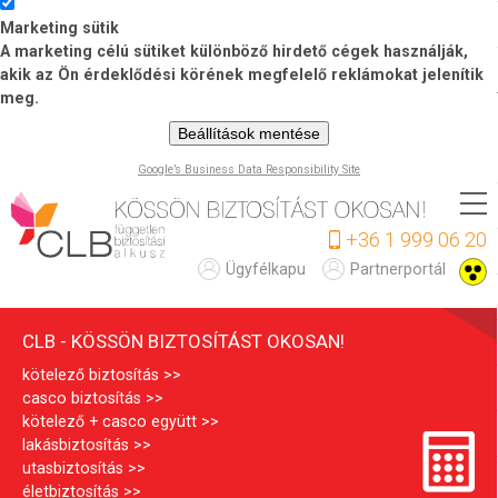
Marketing sütik
A marketing célú sütiket különböző hirdető cégek használják,
akik az Ön érdeklődési körének megfelelő reklámokat jelenítik
meg.
Beállítások mentése
Google’s Business Data Responsibility Site
Ugrás
a
+36 1 999 06 20
tartalomra
C
Ügyfélkapu
Partnerportál
L
CLB - KÖSSÖN BIZTOSÍTÁST OKOSAN!
B
kötelező biztosítás
casco biztosítás
kötelező + casco együtt
lakásbiztosítás
utasbiztosítás
életbiztosítás