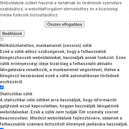
Weboldalunk sütiket használ a tartalmak és hirdetések személyre
szabásához, a weboldalforgalom elemzéséhez és a közösségi
média funkciók biztosításához.
Összes elfogadása
Beállítások
Nélkülözhetetlen, munkamenet (session) sütik
Ezek a sütik ahhoz szükségesek, hogy a felhasználók
böngészhessék weboldalunkat, használják annak funkciót. Ezen
sütik érvényességi ideje kizárólag a felhasználó aktuális
látogatására vonatkozik, a munkamenet végeztével, illetve a
böngésző bezárásával ezek a sütik automatikusan törlődnek
eszközéről.
Statisztikai sütik
A statisztikai célú sütiket arra használjuk, hogy információt
gyűjtsünk azzal kapcsolatban, hogyan használják látogatóink
weboldalunkat. Ezek a sütik nem tudják Önt személy szerint
beazonosítani. Mindezt weboldalunk fejlesztésére, valamint a
felhasználók számára biztosított élmények javítására használjuk.