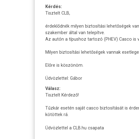
Kérdés:
Tisztelt CLB,
érdeklődnék milyen biztosítási lehetőségek va
szakember által van telepítve.
Az autón a típushoz tartozó (PHEV) Casco is 
Milyen biztosítási lehetőségek vannak esetleges
Előre is köszönöm.
Üdvözlettel: Gábor
Válasz:
Tisztelt Kérdező!
Tűzkár esetén saját casco biztosítását is érd
kötöttek rá.
Üdvözlettel a CLB.hu csapata