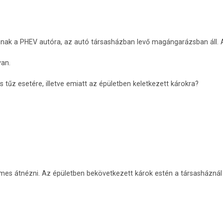
nnak a PHEV autóra, az autó társasházban levő magángarázsban áll. A
van.
 tűz esetére, illetve emiatt az épületben keletkezett károkra?
emes átnézni. Az épületben bekövetkezett károk estén a társasháznál