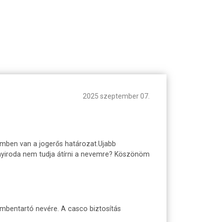
2025 szeptember 07.
ezemben van a jogerős határozat.Ujabb
mányiroda nem tudja átírni a nevemre? Köszönöm
zembentartó nevére. A casco biztosítás