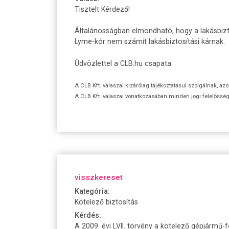
Tisztelt Kérdező!
Általánosságban elmondható, hogy a lakásbiztos
Lyme-kór nem számít lakásbiztosítási kárnak.
Üdvözlettel a CLB.hu csapata
A CLB Kft. válaszai kizárólag tájékoztatásul szolgálnak, az
A CLB Kft. válaszai vonatkozásában minden jogi felelőssége
visszkereset
Kategória:
Kötelező biztosítás
Kérdés:
A 2009. évi LVII. törvény a kötelező gépjármű-fe