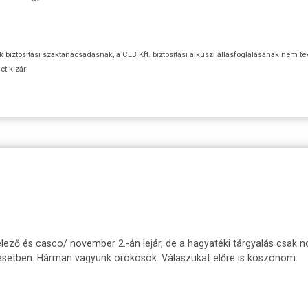
ok biztosítási szaktanácsadásnak, a CLB Kft. biztosítási alkuszi állásfoglalásának nem te
t kizár!
elező és casco/ november 2.-án lejár, de a hagyatéki tárgyalás csa
yen esetben. Hárman vagyunk örökösök. Válaszukat előre is köszönöm.