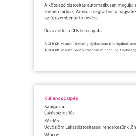
A kötelező biztosítás automatikusan megújul az
életben tartsák. Amikor megtörtént a hagyaték,
az új üzembentartó nevére.
Üdvözlettel a CLB.hu csapata
A CLB Kft. válaszai kizárólag tájékoztatásul szolgálnak, az
A CLB Kft. válaszai vonatkozásában minden jogi felelőssége
Kullancscsípés
Kategória:
Lakásbiztosítás
Kérdés:
Üdvözlöm Lakásbiztosítassal rendelkezünk ,ön
Válasz: