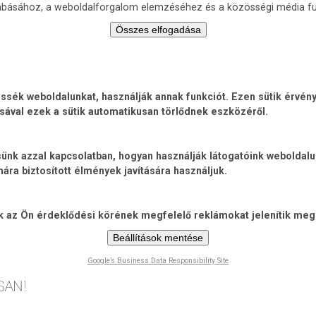
zabásához, a weboldalforgalom elemzéséhez és a közösségi média fu
Összes elfogadása
ék weboldalunkat, használják annak funkciót. Ezen sütik érvénye
sával ezek a sütik automatikusan törlődnek eszközéről.
jtsünk azzal kapcsolatban, hogyan használják látogatóink weboldal
ra biztosított élmények javítására használjuk.
ik az Ön érdeklődési körének megfelelő reklámokat jelenítik meg
Beállítások mentése
Google’s Business Data Responsibility Site
Ugrás
a