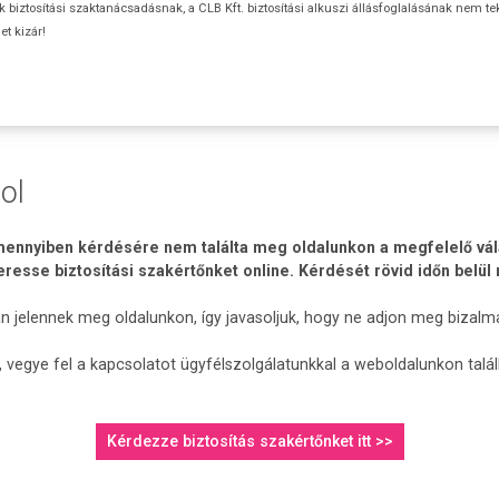
ok biztosítási szaktanácsadásnak, a CLB Kft. biztosítási alkuszi állásfoglalásának nem te
t kizár!
ol
ennyiben kérdésére nem találta meg oldalunkon a megfelelő válasz
keresse biztosítási szakértőnket online. Kérdését rövid időn belül
an jelennek meg oldalunkon, így javasoljuk, hogy ne adjon meg bizalm
 vegye fel a kapcsolatot ügyfélszolgálatunkkal a weboldalunkon talá
Kérdezze biztosítás szakértőnket itt >>