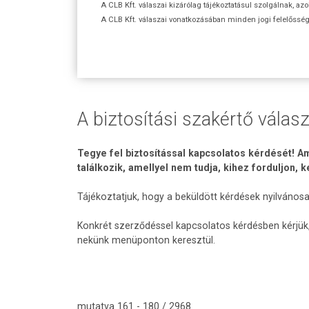
A CLB Kft. válaszai kizárólag tájékoztatásul szolgálnak, az
A CLB Kft. válaszai vonatkozásában minden jogi felelőssége
A biztosítási szakértő válasz
Tegye fel biztosítással kapcsolatos kérdését! Am
találkozik, amellyel nem tudja, kihez forduljon, 
Tájékoztatjuk, hogy a beküldött kérdések nyilvános
Konkrét szerződéssel kapcsolatos kérdésben kérjük,
nekünk menüponton keresztül.
mutatva 161 - 180 / 2968