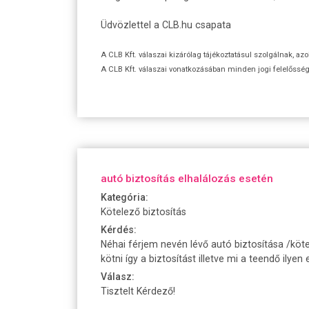
Üdvözlettel a CLB.hu csapata
A CLB Kft. válaszai kizárólag tájékoztatásul szolgálnak, az
A CLB Kft. válaszai vonatkozásában minden jogi felelőssége
autó biztosítás elhalálozás esetén
Kategória:
Kötelező biztosítás
Kérdés:
Néhai férjem nevén lévő autó biztosítása /köt
kötni így a biztosítást illetve mi a teendő il
Válasz:
Tisztelt Kérdező!