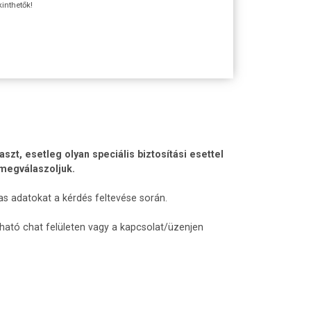
kinthetők!
t, esetleg olyan speciális biztosítási esettel
 megválaszoljuk.
as adatokat a kérdés feltevése során.
lható chat felületen vagy a kapcsolat/üzenjen