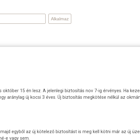
ás október 15 én lesz. A jelenlegi biztosítás nov 7-ig érvényes. Ha k
z egy aránylag új kocsi 3 éves. Új biztosítás megkötése nélkül az ok
 majd egyből az új kötelező biztosítást is meg kell kötni már az új ü
né-e vagy sem.