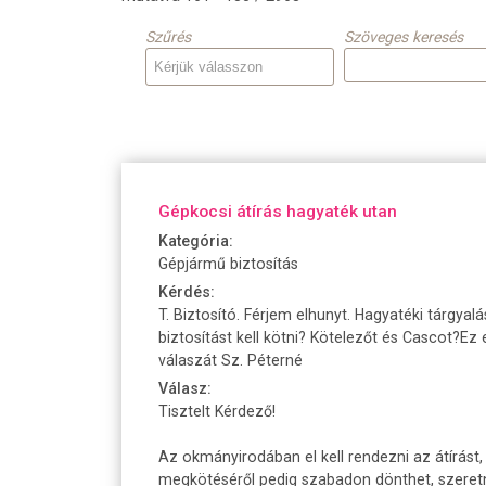
Szűrés
Szöveges keresés
Gépkocsi átírás hagyaték utan
Kategória:
Gépjármű biztosítás
Kérdés:
T. Biztosító. Férjem elhunyt. Hagyatéki tárgyal
biztosítást kell kötni? Kötelezőt és Cascot?E
válaszát Sz. Péterné
Válasz:
Tisztelt Kérdező!
Az okmányirodában el kell rendezni az átírást,
megkötéséről pedig szabadon dönthet, szeret