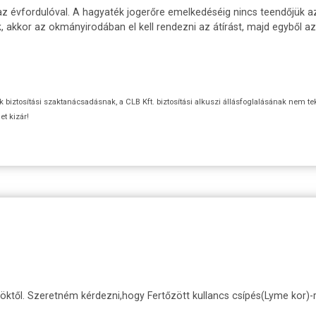
 évfordulóval. A hagyaték jogerőre emelkedéséig nincs teendőjük azon
 akkor az okmányirodában el kell rendezni az átírást, majd egyből az ú
ok biztosítási szaktanácsadásnak, a CLB Kft. biztosítási alkuszi állásfoglalásának nem te
t kizár!
öktől. Szeretném kérdezni,hogy Fertőzött kullancs csípés(Lyme kor)