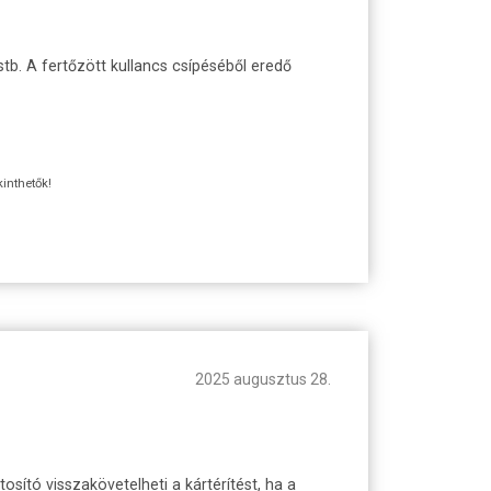
stb. A fertőzött kullancs csípéséből eredő
kinthetők!
2025 augusztus 28.
osító visszakövetelheti a kártérítést, ha a