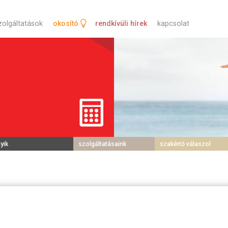
tartalomra
zolgáltatások
okosító
rendkívüli hírek
kapcsolat
yik
szolgáltatásaink
szakértő válaszol