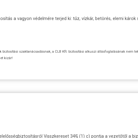
ítás a vagyon védelmére terjed ki: tűz, vízkár, betörés, elemi károk 
ok biztosítási szaktanácsadásnak, a CLB Kft. biztosítási alkuszi állásfoglalásának nem te
t kizár!
lelősségbiztosításról Visszkereset 34§ (1) c) pontja a vezetőtől a bizt